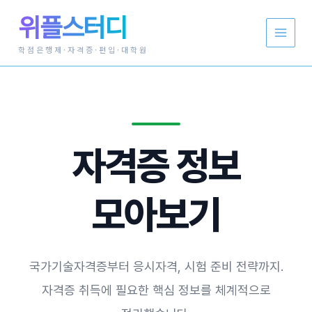
콘
위플스터디
텐
츠
로
학점은행제·자격증·편입·대학원
건
너
뛰
기
자격증 정보
모아보기
국가기술자격증부터 응시자격, 시험 준비 전략까지.
자격증 취득에 필요한 핵심 정보를 체계적으로