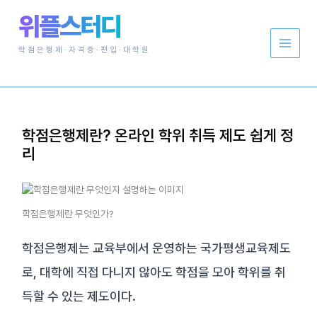
콘
위플스터디
텐
츠
로
학점은행제·자격증·편입·대학원
건
너
뛰
기
학점은행제란? 온라인 학위 취득 제도 쉽게 정
리
학점은행제란 무엇인가?
학점은행제는 교육부에서 운영하는 국가평생교육제도
로, 대학에 직접 다니지 않아도 학점을 모아 학위를 취
득할 수 있는 제도이다.