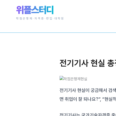
콘
위플스터디
텐
츠
학점은행제·자격증·편입·대학원
로
건
너
뛰
기
전기기사 현실 총
전기기사 현실이 궁금해서 검색
면 취업이 잘 되나요?”, “현실
전기기사는 국가기술자격증 중에